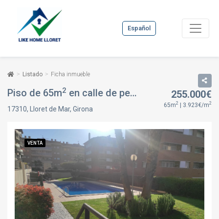
Español
Listado
Ficha inmueble
2
Piso de 65m
en calle de pere codina i mont, en Lloret de Mar, Girona
255.000€
2
2
65m
| 3.923€/m
17310, Lloret de Mar, Girona
VENTA