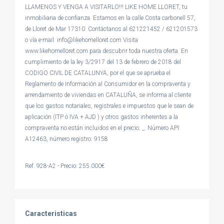
LLAMENOS Y VENGA A VISITARLO!!! LIKE HOME LLORET, tu
inmobiliaria de confianza. Estamos en la calle Costa carbonell 57,
de Lloret de Mar 17310. Contáctanos al 621221452 / 621201573
o vía e-mail: info@likehomelloret.com Visita
www.likehomelloret.com para descubrir toda nuestra oferta. En
cumplimiento de la ley 3/2917 del 13 de febrero de 2018 del
CODIGO CIVIL DE CATALUNYA, por el que se aprueba el
Reglamento de Información al Consumidor en la compraventa y
arrendamiento de viviendas en CATALUÑA, se informa al cliente
que los gastos notariales, registrales e impuestos que le sean de
aplicación (ITP ó IVA + AJD ) y otros gastos inherentes a la
compraventa no están incluidos en el precio. _. Número API:
A12463, número registro: 9158
Ref. 928-A2 - Precio: 255.000€
Caracteristicas