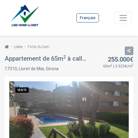
Français
Liste
Fiche du bien
2
Appartement de 65m
à calle de pere codina i mont, à Lloret de Mar, Girona
255.000€
2
2
65m
| 3.923€/m
17310, Lloret de Mar, Girona
VENTE