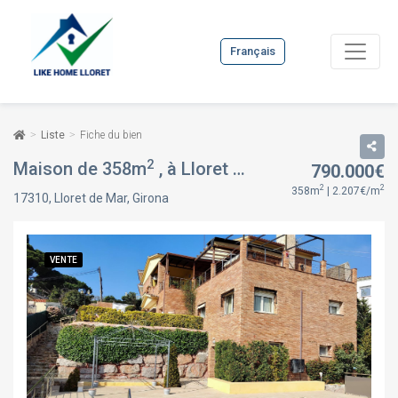
Français
Liste
Fiche du bien
2
Maison de 358m
, à Lloret de Mar, Girona
790.000€
VENTE
2
2
358m
| 2.207€/m
17310, Lloret de Mar, Girona
VENTE