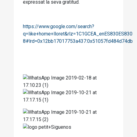
expressat la seva gratitud.
https://www.google.com/search?
q=like+home+lloret&rlz=1C1GCEA_enES830ES830&o
8#lrd=0x12bb17017753a437:0x51057fd484d74db2,1,